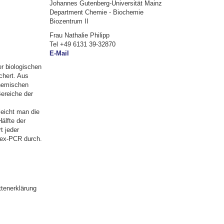
Johannes Gutenberg-Universität Mainz
Department Chemie - Biochemie
Biozentrum II
Frau Nathalie Philipp
Tel +49 6131 39-32870
E-Mail
r biologischen
chert. Aus
chemischen
ereiche der
eicht man die
älfte der
t jeder
lex-PCR durch.
tenerklärung