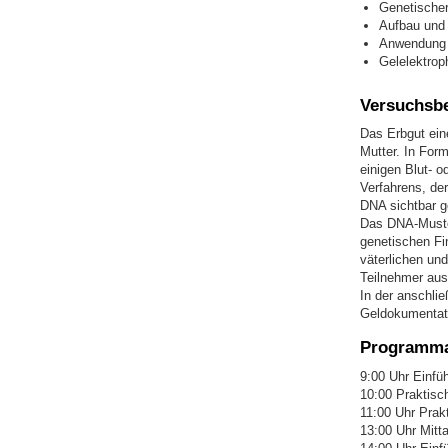
Genetischer
Aufbau und 
Anwendung
Gelelektrop
Versuchsb
Das Erbgut ein
Mutter. In For
einigen Blut- 
Verfahrens, de
DNA sichtbar 
Das DNA-Muster
genetischen Fi
väterlichen und
Teilnehmer aus
In der anschli
Geldokumentati
Programma
9:00 Uhr Einfü
10:00 Praktisc
11:00 Uhr Prak
13:00 Uhr Mitt