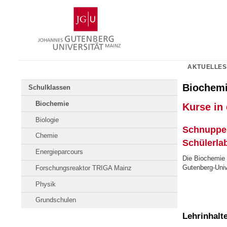
Zum
Johannes
Inhalt
Gutenberg-
springen
Universität
Mainz
AKTUELLES
Biochem
Schulklassen
Biochemie
Kurse in
Biologie
Schnupper
Chemie
Schülerla
Energieparcours
Die Biochemie 
Gutenberg-Univ
Forschungsreaktor TRIGA Mainz
Physik
Grundschulen
Lehrinhalt