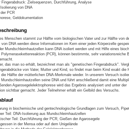
 Fingerabdruck: Zielsequenzen, Durchführung, Analyse
Isolierung von DNA
 der PCR
horese, Geldokumentation
eschreibung
es Menschen stammt zur Hälfte vom biologischen Vater und zur Hälfte von de
m von DNA werden diese Informationen im Kern einer jeden Körperzelle gespei
oder Mundschleimhautzellen kann DNA isoliert werden und mit Hilfe eines bio
r Polymerasekettenreaktion (PCR), können bestimmte, sehr variationsreiche B
gemacht.
, das man so erhält, bezeichnet man als "genetischen Fingerabdruck". Vergl
ngerabdrücke von Vater, Mutter und Kind, so findet man beim Kind exakt die H
 die Hälfte der mütterlichen DNA-Merkmale wieder. In unserem Versuch isolier
 Mundschleimhautzellen seine DNA und führt anschließend damit eine Multip
eßenden Agarosegelelektrophorese wird das Ergebnis analysiert und unter der
on sichtbar gemacht. Jeder Teilnehmer erhält ein Gelbild des Versuchs.
blauf
hrung in biochemische und gentechnologische Grundlagen zum Versuch, Pipet
her Teil: DNA-Isolierung aus Mundschleimhautzellen
tischer Teil: Durchführung der PCR, Gießen der Agarosegele
agessen in der Mensa oder auf dem Unigelände