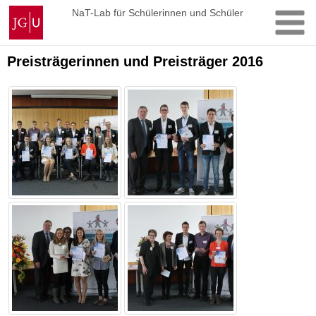
Zum
Johannes
NaT-Lab für Schülerinnen und Schüler
Inhalt
Gutenberg-
springen
Universität
Mainz
Preisträgerinnen und Preisträger 2016