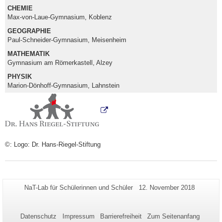
CHEMIE
Max-von-Laue-Gymnasium, Koblenz
GEOGRAPHIE
Paul-Schneider-Gymnasium, Meisenheim
MATHEMATIK
Gymnasium am Römerkastell, Alzey
PHYSIK
Marion-Dönhoff-Gymnasium, Lahnstein
©: Logo: Dr. Hans-Riegel-Stiftung
Zusätzliche
Seiten-
Letzte
NaT-Lab für Schülerinnen und Schüler
12. November 2018
Name:
Aktualisierung:
Informationen
zu
Datenschutz
Impressum
Barrierefreiheit
Zum Seitenanfang
dieser