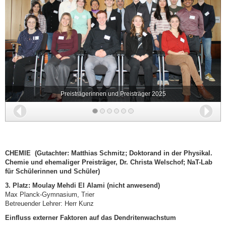
Preisträgerinnen und Preisträger 2025
Zurück
Wei
CHEMIE (Gutachter: Matthias Schmitz; Doktorand in der Physikal.
Chemie und ehemaliger Preisträger, Dr. Christa Welschof; NaT-Lab
für Schülerinnen und Schüler)
3. Platz:
Moulay Mehdi El Alami (nicht anwesend)
Max Planck-Gymnasium, Trier
Betreuender Lehrer: Herr Kunz
Einfluss externer Faktoren auf das Dendritenwachstum