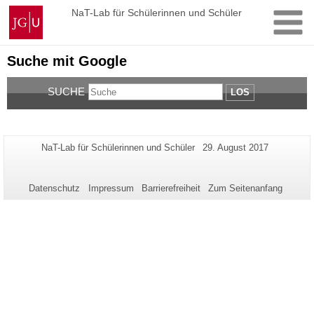
Zum
Johannes
NaT-Lab für Schülerinnen und Schüler
Inhalt
Gutenberg-
springen
Universität
Mainz
Suche mit Google
SUCHE
LOS
Zusätzliche
Seiten-
Letzte
NaT-Lab für Schülerinnen und Schüler
29. August 2017
Name:
Aktualisierung:
Informationen
zu
Datenschutz
Impressum
Barrierefreiheit
Zum Seitenanfang
dieser
Seite